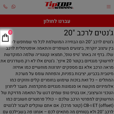
עברנו לחולון
ג'נטים לרכב "20
0
ג'נטים לרכב "20 הם הבחירה המושלמת לכל מי שמחפש לשלב
בין עיצוב יוקרתי, ביצועים משופרים והתאמה אופטימלית לרכב
שלו. בדף זה באתר 'טיפ טופ', תמצאו קטגוריה שלמה המוקדשת
לחישוקי מגנזיום בקוטר 20 אינץ'. ג'נטים אלו לא רק משדרגים את
מראה הרכב אלא גם מספקים יתרונות מוחשיים כמו אחיזה
מיטבית בכביש, יציבות בפניות, והפחתת עומס על מערכת
המתלים – כל זאת בזכות שימוש בחומרים קלים וחזקים כמו
אלומיניום מוקשח או סגסוגות מגנזיום מתקדמות. מעבר ליתרון
הטכני והעיצובי, אנו בטיפ טופ שמים דגש על התאמה מדויקת של
החישוקים למפרטי הרכב שלכם – כולל פרמטרים חשובים כמו
ET (offset) ו-CB (קוטר מרכז). אם אתם שוקלים לעבור לג’נטים
לרכב "20 ולא בטוחים מה מתאים לכם – אנחנו פה בשבילכם עם