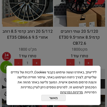
5/120 20 שתי רוחבים
5/112 20 רוחב קדמי 8.5 רוחב
קדמי8.5 אחורי9.5 ET30
אחורי 9.5 ET35 CB66.6
CB72.6
מקט1800
מק"ט 1800
נותרו עוד
1
נותרו עוד
1
לידיעתך, באתרנו נעשה שימוש בקבצי Cookies, לרבות של צדדים
פרטים נוספים
פרטים נוספים
שלישיים, לצורך ניתוח השימוש באתר, שיפור חוויית הגלישה
והצגת פרסום מותאם אישית. המשך גלישה באתר מהווה את
הסכמתך לשימוש זה. לפרטים נוספים ניתן לעיין במדיניות
הפרטיות.
מדיניות הפרטיות
T.W
T.M
מאשר