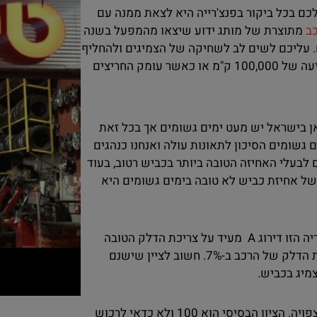
 הייצור. המטרה שלכם בכל ביקור בפנצ'רייה היא לצאת ממנה עם
כב
מתוצרת של מותג ידוע שיצאו מהמפעל בשנה
אחר ההתקנה השימוש בצמיגים הוא למשל 3-4 שנים. עליכם לשים לב לשחיקה של הצמיגים ולהחליף
אותם מוקדם יותר בהתאם. החלפת צמיגים מומלצת גם לאחר נסיעה של 100,000 ק"מ או כאשר עומק החריצים
ן בישראל יש מעט ימים גשומים אך בכל זאת
 גשומים הסיכון לתאונות עולה ואנחנו כנהגים
 על נהיגה זהירה. צמיגים בדירוג של A נחשבים לבעלי האחיזה הטובה ביותר בכביש רטוב, בעוד
משמעות של אחיזת כביש לא טובה בימים גשומים היא
בחירה נכונה של צמיגים לרכב תצליח לחסוך לכם דלק. גם בקטגוריה הזו דירוג A מעיד על צריכת הדלק הטובה
ביותר. צמיגים בדירוג של G (הכי נמוך) עתידים להעלות את צריכת הדלק של הרכב ב-7%. חשוב לציין שישנם
מיג בכביש.
יסי הוא 100 ולא כדאי לרכוש