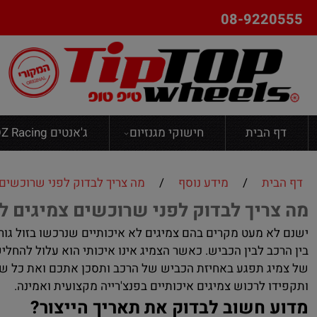
08-9220555
דף הבית
חישוקי מגנזיום
ג'אנטים OZ Racing
דף הבית
/
מידע נוסף
/
מה צריך לבדוק לפני שרוכשים 
מה צריך לבדוק לפני שרוכשים צמיגים לר
ישנם לא מעט מקרים בהם צמיגים לא איכותיים שנרכשו בזול גו
בין הרכב לבין הכביש. כאשר הצמיג אינו איכותי הוא עלול להחלי
של צמיג תפגע באחיזת הכביש של הרכב ותסכן אתכם ואת כל שא
ותקפידו לרכוש צמיגים איכותיים בפנצ'רייה מקצועית ואמינה.
מדוע חשוב לבדוק את תאריך הייצור?