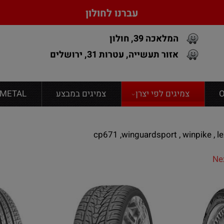
עברנו לחולון
המלאכה 39, חולון
אזור תעשייה, עטרות 31, ירושלים
צמיגים לפי יצרן
צמיגים במבצע
FONDMETAL גנט