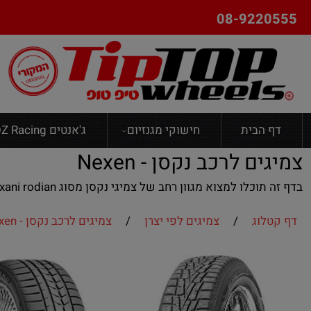
08-9220555
דף הבית
חישוקי מגנזיום
ג'אנטים OZ Racing
צמיגים לרכב נקסן - Nexen
בדף זה תוכלו למצוא מגוון רחב של צמיגי נקסן מסוג cp671 ,winguardsport , winpike , lexani rodian
דף קטלוג
/
צמיגים לפי יצרן
/
צמיגים לרכב נקסן - Nexen