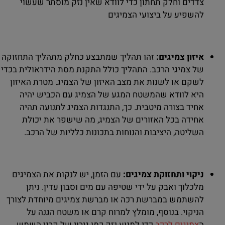
צדדים וחלק תחתון כדי לוודא שאין נזק מוסתר שעשוי
להשפיע על ביצועי הצמיגים
איזון צמיגים:
זהו תהליך שמתבצע כחלק מתהליך התחזוקה
של צמיגי הרכב. התהליך כולל התקנת מסת הידראולית בכדי
לשקם או לשנות את מצב האיזון של הצמיג. מטרת האיזון
היא לוודא שהמשטח המגע של הצמיג עם הכביש יהיה
אחיד בצורה מיטבית. כך, התנגדות הצמיג לתנועה תהיה
אחידה בכל האזורים של הצמיג, מה שישפר את יכולת
השליטה, היציבות והנוחות בתכונות כלליות של הרכב.
ניקוי ותחזוקת צמיגים:
עם הזמן, יש לנקות את הצמיגים
מלכלוך ואבק על ידי שטיפה עם מים וסבון עדין. ניתן
להשתמש במברשת רכה או מברשת צמיגים מיוחדת לצורך
הניקוי. בנוסף, מומלץ למרוח קרם או משטח הגנה על
ה
צמיגים לרכב
כדי למנוע נזק כמו גירוי של קרני השמש.