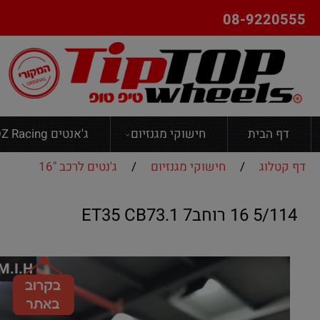
08-9220555
דף הבית
חישוקי מגנזיום
ג'אנטים OZ Racing
דף קטלוג
/
חישוקי מגנזיום
/
ג'נטים לרכב "16
5/114 16 רוחב7 ET35 CB73.1
M.I.H