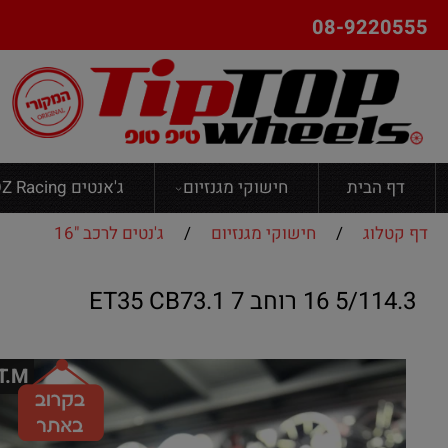
08-9220555
דף הבית
חישוקי מגנזיום
ג'אנטים OZ Racing
דף קטלוג
/
חישוקי מגנזיום
/
ג'נטים לרכב "16
5/114.3 16 רוחב 7 ET35 CB73.1
T.M