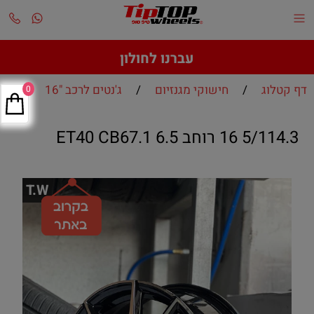
עברנו לחולון
דף קטלוג
/
חישוקי מגנזיום
/
ג'נטים לרכב "16
0
5/114.3 16 רוחב 6.5 ET40 CB67.1
T.W