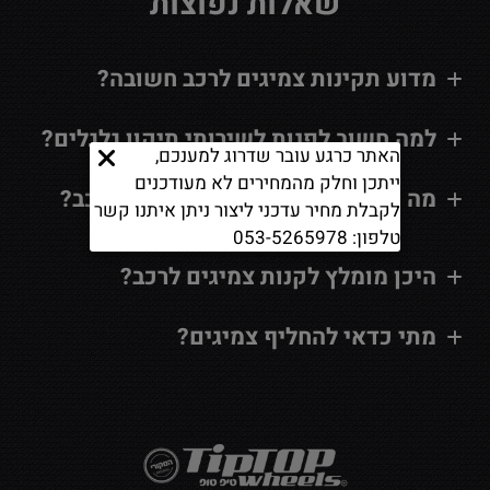
שאלות נפוצות
מדוע תקינות צמיגים לרכב חשובה?
למה חשוב לפנות לשירותי תיקון גלגלים?
האתר כרגע עובר שדרוג למענכם,
ייתכן וחלק מהמחירים לא מעודכנים
מה כדאי לדעת על קניית צמיגים לרכב?
לקבלת מחיר עדכני ליצור ניתן איתנו קשר
טלפון: 053-5265978
היכן מומלץ לקנות צמיגים לרכב?
מתי כדאי להחליף צמיגים?