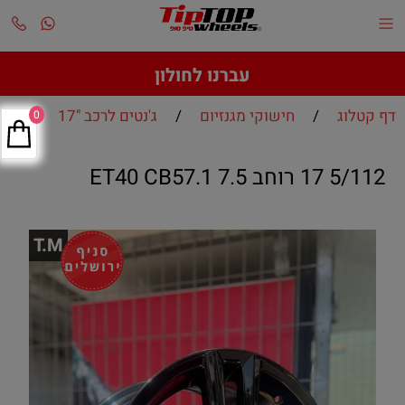
עברנו לחולון
דף קטלוג
/
חישוקי מגנזיום
/
ג'נטים לרכב "17
0
5/112 17 רוחב 7.5 ET40 CB57.1
T.M